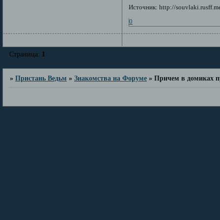
Источник: http://souvlaki.rusff.m
0
Страница:
1
»
Пристань Ведьм
»
Знакомства на Форуме
»
Причем в домиках п