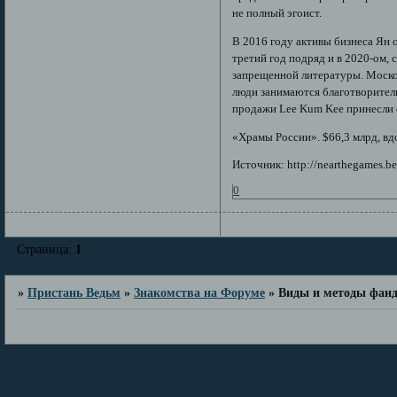
не полный эгоист.
В 2016 году активы бизнеса Ян о
третий год подряд и в 2020-ом,
запрещенной литературы. Моско
люди занимаются благотворител
продажи Lee Kum Kee принесли 
«Храмы России». $66,3 млрд, вд
Источник: http://nearthegames.bes
0
Страница:
1
»
Пристань Ведьм
»
Знакомства на Форуме
»
Виды и методы фанд