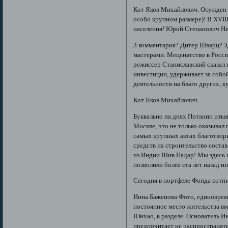
Кот Яков Михайлович. Осужден 
особо крупном размере)! В XVII
населения! Юрий Степанович Не
3 комментария? Дитер Шварц? З
мастерами. Меценатство в Росси
режиссер Станиславский сказал к
инвестиции, удерживает за собой
деятельности на благо других, к
Кот Яков Михайлович.
Буквально на днях Потанин изъя
Москве, что не только оказывал
самых крупных актах благотвори
средств на строительство сост
из Индии Шив Надар! Мы здесь 
позволили более ста лет назад и
Сегодня в портфеле Фонда сотн
Инна Баженова Фото, единоврем
постоянное место жительства вме
Юнхао, в разделе. Основатель Ин
предпочитает не распространять